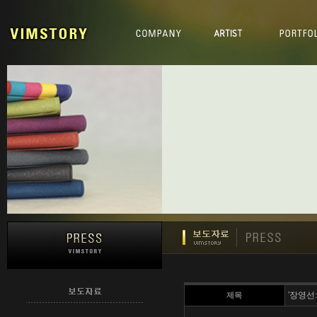
'장영선:
제목