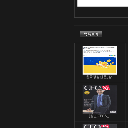
한국정경신문_장..
[월간 CEO&_..