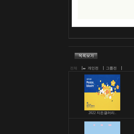
전체
개인전
그룹전
2022 지든갤러리..